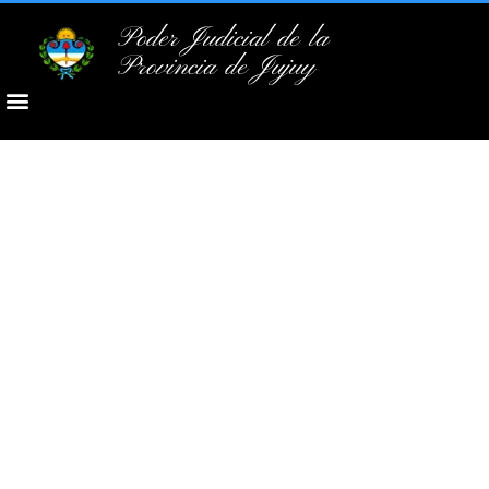
Poder Judicial de la
Provincia de Jujuy