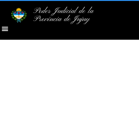
Poder Judicial de la
Provincia de Jujuy