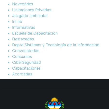
Novedades
Licitaciones Privadas
Juzgado ambiental
InLab
Informativas
Escuela de Capacitacion
Destacadas
Depto.Sistemas y Tecnología de la Información
Convocatorias
Concursos
CiberSeguridad
Capacitaciones
Acordadas