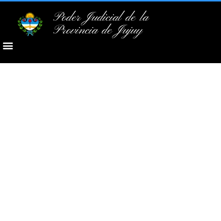
Poder Judicial de la
Provincia de Jujuy