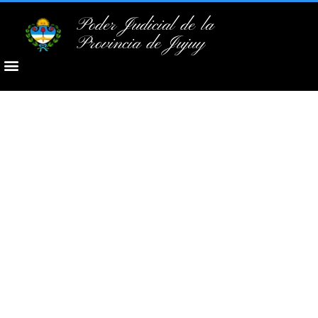
Poder Judicial de la
Provincia de Jujuy