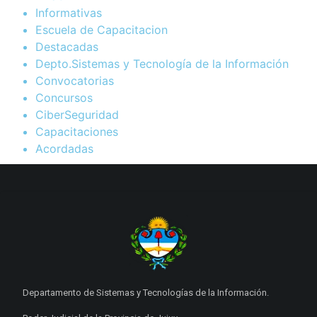
Informativas
Escuela de Capacitacion
Destacadas
Depto.Sistemas y Tecnología de la Información
Convocatorias
Concursos
CiberSeguridad
Capacitaciones
Acordadas
Departamento de Sistemas y Tecnologías de la Información.