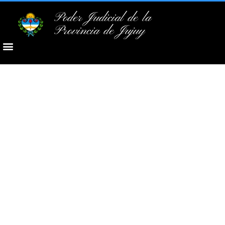
Poder Judicial de la
Provincia de Jujuy