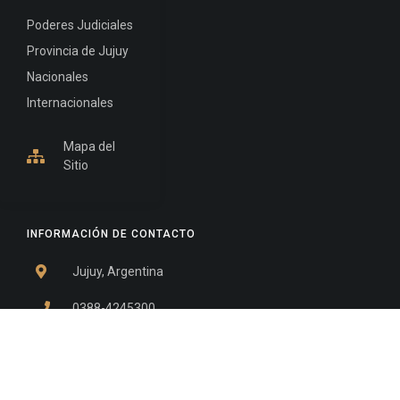
Poderes Judiciales
Provincia de Jujuy
Nacionales
Internacionales
Mapa del
Sitio
INFORMACIÓN DE CONTACTO
Jujuy, Argentina
0388-4245300
Edificio Central : 0388-4245300
Suprema Corte de Justicia: 4245330 - 4245331 -
4245332 - 4245334 - 4245335