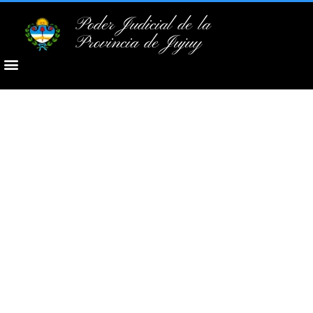
Poder Judicial de la
Provincia de Jujuy