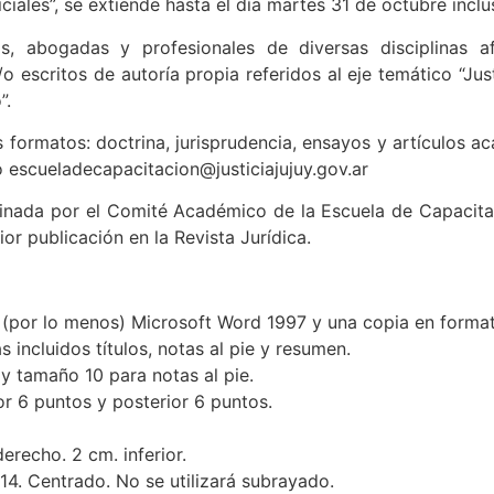
ciales”, se extiende hasta el día martes 31 de octubre inclu
, abogadas y profesionales de diversas disciplinas afin
/o escritos de autoría propia referidos al eje temático “Jus
”.
s formatos: doctrina, jurisprudencia, ensayos y artículos a
o escueladecapacitacion@justiciajujuy.gov.ar
inada por el Comité Académico de la Escuela de Capacitac
or publicación en la Revista Jurídica.
o (por lo menos) Microsoft Word 1997 y una copia en forma
incluidos títulos, notas al pie y resumen.
 tamaño 10 para notas al pie.
ior 6 puntos y posterior 6 puntos.
erecho. 2 cm. inferior.
 14. Centrado. No se utilizará subrayado.