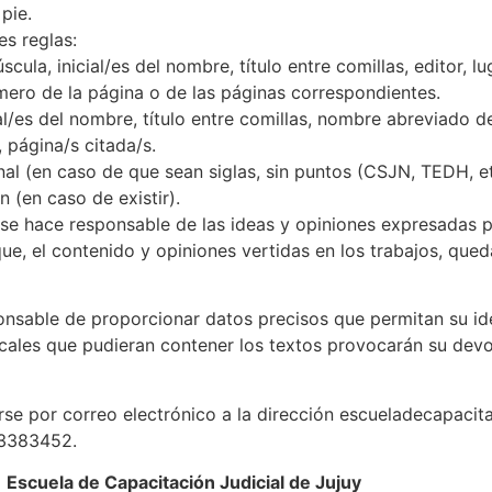
pie.
es reglas:
cula, inicial/es del nombre, título entre comillas, editor, l
mero de la página o de las páginas correspondientes.
cial/es del nombre, título entre comillas, nombre abreviado d
 página/s citada/s.
al (en caso de que sean siglas, sin puntos (CSJN, TEDH, etc
n (en caso de existir).
 se hace responsable de las ideas y opiniones expresadas p
que, el contenido y opiniones vertidas en los trabajos, qued
ponsable de proporcionar datos precisos que permitan su ide
icales que pudieran contener los textos provocarán su devo
e por correo electrónico a la dirección escueladecapacita
83383452.
Escuela de Capacitación Judicial de Jujuy