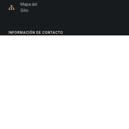
Mapa del
Sitio
INFORMACIÓN DE CONTACTO
Jujuy, Argentina
0388-4245300
Edificio Central : 0388-4245300
Suprema Corte de Justicia: 4245330 - 4245331 -
4245332 - 4245334 - 4245335
Juzgado Civil: 4245321 - 4245322 - 4245323 - 4245324
- 4245325
Edificio Ex-Panorama: 4245342
Tribunal de Familia - Vocalías 1, 2 y 3: 4245340
Tribunal de Familia - Vocalías 4, 5 y 6: 4245341