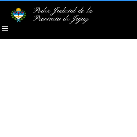
Poder Judicial de la
Provincia de Jujuy