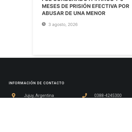
MESES DE PRISIÓN EFECTIVA POR
ABUSAR DE UNA MENOR
3 agosto, 2026
INFORMACIÓN DE CONTACTO
Jujuy, Argentina
0388-4245300
Edificio Central : 0388-4245300
Suprema Corte de Justicia: 4245330 - 4245331 - 4245332 
- 4245335
Juzgado Civil: 4245321 - 4245322 - 4245323 - 4245324 - 4