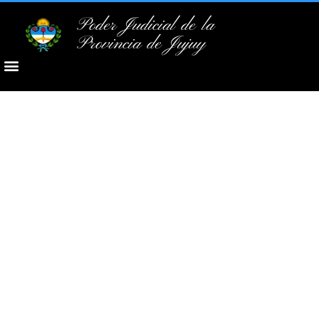
Poder Judicial de la
Provincia de Jujuy