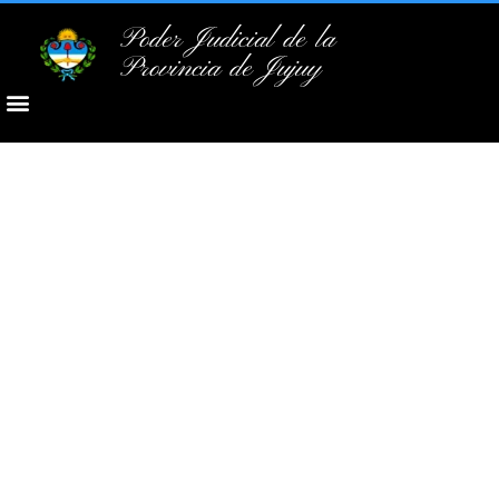
Poder Judicial de la
Provincia de Jujuy