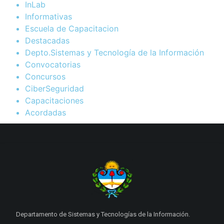
InLab
Informativas
Escuela de Capacitacion
Destacadas
Depto.Sistemas y Tecnología de la Información
Convocatorias
Concursos
CiberSeguridad
Capacitaciones
Acordadas
Departamento de Sistemas y Tecnologías de la Información.