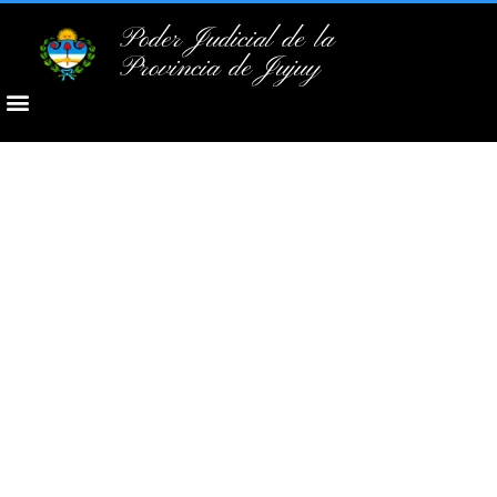
Poder Judicial de la
Provincia de Jujuy