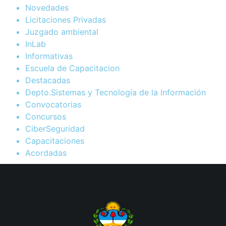
Novedades
Licitaciones Privadas
Juzgado ambiental
InLab
Informativas
Escuela de Capacitacion
Destacadas
Depto.Sistemas y Tecnología de la Información
Convocatorias
Concursos
CiberSeguridad
Capacitaciones
Acordadas