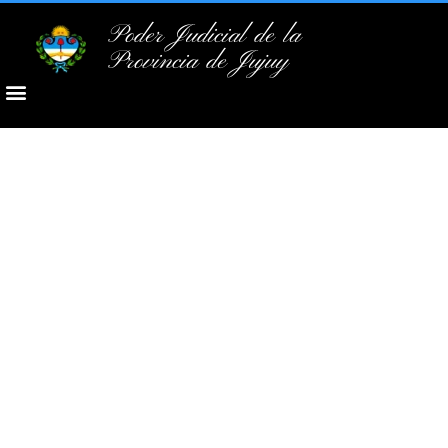
Poder Judicial de la
Provincia de Jujuy