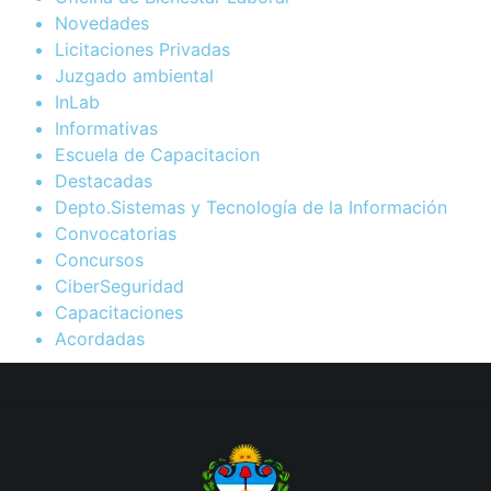
Novedades
Licitaciones Privadas
Juzgado ambiental
InLab
Informativas
Escuela de Capacitacion
Destacadas
Depto.Sistemas y Tecnología de la Información
Convocatorias
Concursos
CiberSeguridad
Capacitaciones
Acordadas