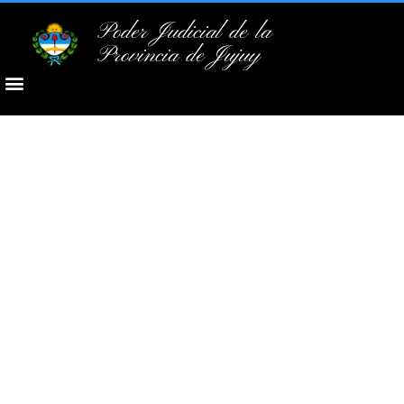
Poder Judicial de la
Provincia de Jujuy