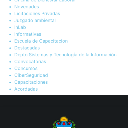
Novedades
Licitaciones Privadas
Juzgado ambiental
InLab
Informativas
Escuela de Capacitacion
Destacadas
Depto.Sistemas y Tecnología de la Información
Convocatorias
Concursos
CiberSeguridad
Capacitaciones
Acordadas