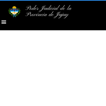
Poder Judicial de la
Provincia de Jujuy