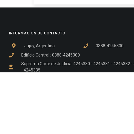
INFORMACIÓN DE CONTACTO
Jujuy, Argentina
0388-4245300
Edificio Central : 0388-4245300
Suprema Corte de Justicia: 4245330 - 4245331 - 4245332 
- 4245335
Juzgado Civil: 4245321 - 4245322 - 4245323 - 4245324 - 4
Edificio Ex-Panorama: 4245342
Tribunal de Familia - Vocalías 1, 2 y 3: 4245340
Tribunal de Familia - Vocalías 4, 5 y 6: 4245341