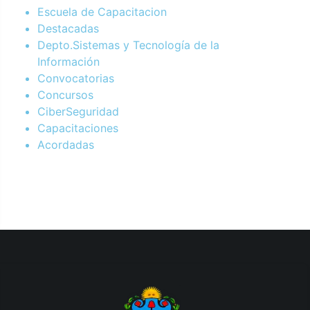
Escuela de Capacitacion
Destacadas
Depto.Sistemas y Tecnología de la
Información
Convocatorias
Concursos
CiberSeguridad
Capacitaciones
Acordadas