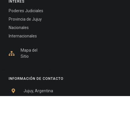
INTERÉS
Poderes Judiciales
Provincia de Jujuy
Nacionales
Internacionales
Mapa del
Sitio
INFORMACIÓN DE CONTACTO
Jujuy, Argentina
0388-4245300
Edificio Central : 0388-4245300
Suprema Corte de Justicia: 4245330 - 4245331 -
4245332 - 4245334 - 4245335