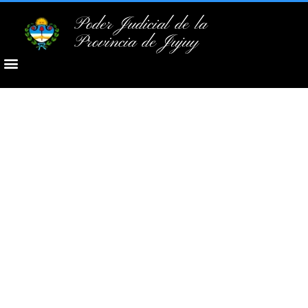
Poder Judicial de la
Provincia de Jujuy