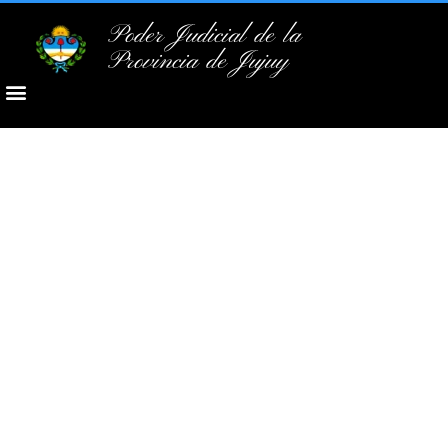
Poder Judicial de la
Provincia de Jujuy