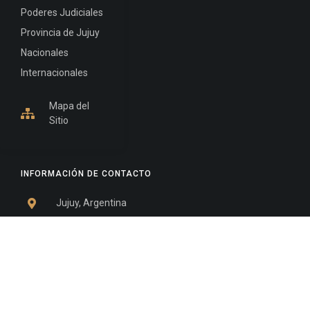
Poderes Judiciales
Provincia de Jujuy
Nacionales
Internacionales
Mapa del
Sitio
INFORMACIÓN DE CONTACTO
Jujuy, Argentina
0388-4245300
Edificio Central : 0388-4245300
Suprema Corte de Justicia: 4245330 - 4245331 -
4245332 - 4245334 - 4245335
Juzgado Civil: 4245321 - 4245322 - 4245323 - 4245324