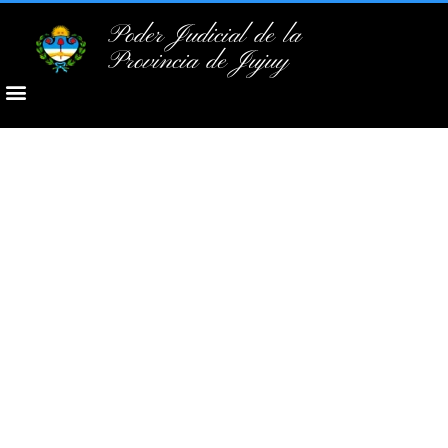
Poder Judicial de la
Provincia de Jujuy