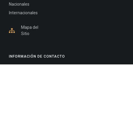
Nacionales
Internacionales
Mapa del
Sitio
INFORMACIÓN DE CONTACTO
Jujuy, Argentina
0388-4245300
Edificio Central : 0388-4245300
Suprema Corte de Justicia: 4245330 - 4245331 -
4245332 - 4245334 - 4245335
Juzgado Civil: 4245321 - 4245322 - 4245323 - 4245324
- 4245325
Edificio Ex-Panorama: 4245342