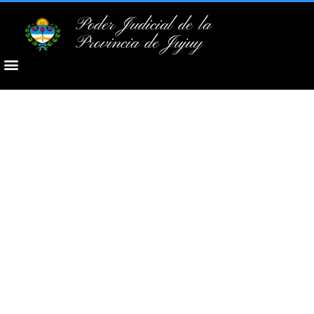
Poder Judicial de la
Provincia de Jujuy