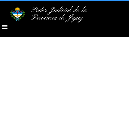
Poder Judicial de la
Provincia de Jujuy