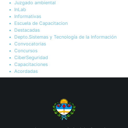
Juzgado ambiental
InLab
Informativas
Escuela de Capacitacion
Destacadas
Depto.Sistemas y Tecnología de la Información
Convocatorias
Concursos
CiberSeguridad
Capacitaciones
Acordadas