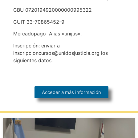
CBU 0720194920000000995322
CUIT 33-70865452-9
Mercadopago Alias «unijus».
Inscripción: enviar a
inscripcioncursos@unidosjusticia.org los
siguientes datos:
Acceder a más información