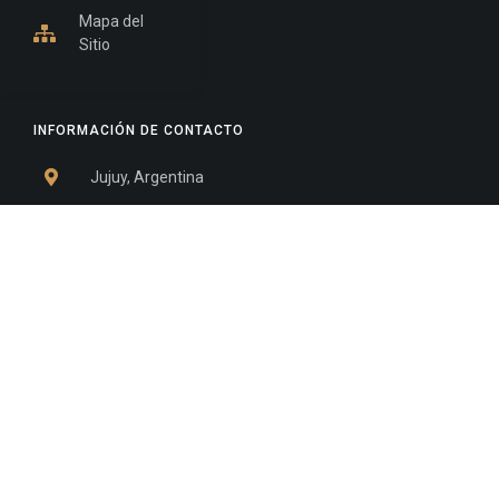
Mapa del
Sitio
INFORMACIÓN DE CONTACTO
Jujuy, Argentina
0388-4245300
Edificio Central : 0388-4245300
Suprema Corte de Justicia: 4245330 - 4245331 -
4245332 - 4245334 - 4245335
Juzgado Civil: 4245321 - 4245322 - 4245323 - 4245324
- 4245325
Edificio Ex-Panorama: 4245342
Tribunal de Familia - Vocalías 1, 2 y 3: 4245340
Tribunal de Familia - Vocalías 4, 5 y 6: 4245341