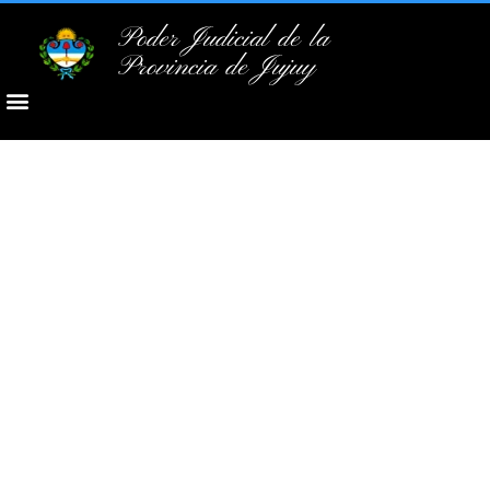
Poder Judicial de la
Provincia de Jujuy