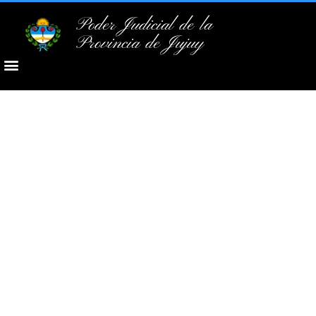
Poder Judicial de la
Provincia de Jujuy