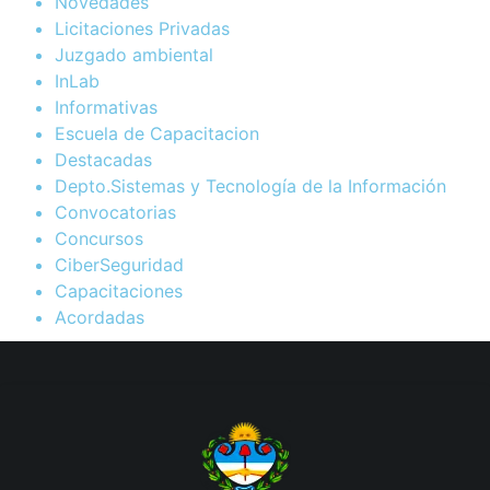
Novedades
Licitaciones Privadas
Juzgado ambiental
InLab
Informativas
Escuela de Capacitacion
Destacadas
Depto.Sistemas y Tecnología de la Información
Convocatorias
Concursos
CiberSeguridad
Capacitaciones
Acordadas