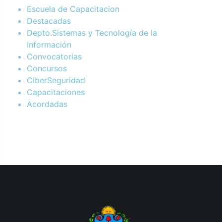
Escuela de Capacitacion
Destacadas
Depto.Sistemas y Tecnología de la
Información
Convocatorias
Concursos
CiberSeguridad
Capacitaciones
Acordadas