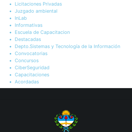
Licitaciones Privadas
Juzgado ambiental
InLab
Informativas
Escuela de Capacitacion
Destacadas
Depto.Sistemas y Tecnología de la Información
Convocatorias
Concursos
CiberSeguridad
Capacitaciones
Acordadas