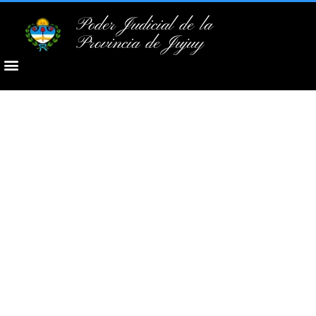
Poder Judicial de la
Provincia de Jujuy