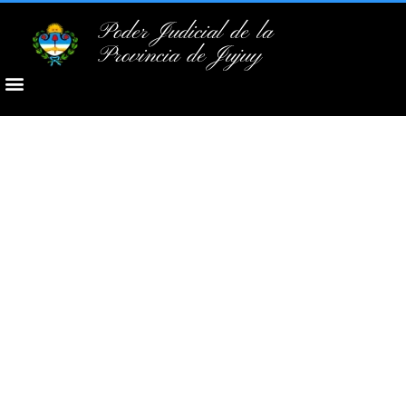
Poder Judicial de la
Provincia de Jujuy