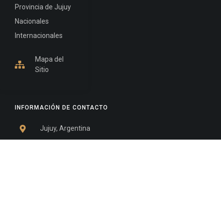
Provincia de Jujuy
Nacionales
Internacionales
Mapa del
Sitio
INFORMACIÓN DE CONTACTO
Jujuy, Argentina
0388-4245300
Edificio Central : 0388-4245300
Suprema Corte de Justicia: 4245330 - 4245331 -
4245332 - 4245334 - 4245335
Juzgado Civil: 4245321 - 4245322 - 4245323 - 4245324
- 4245325