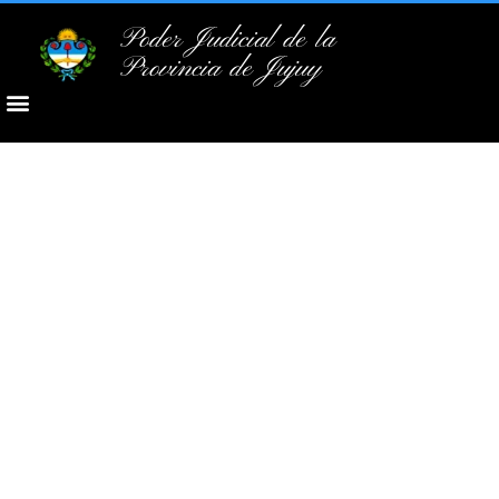
Poder Judicial de la
Provincia de Jujuy