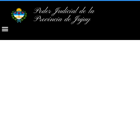
Poder Judicial de la
Provincia de Jujuy