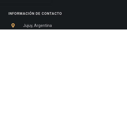
INFORMACIÓN DE CONTACTO
Jujuy, Argentina
0388-4245300
Edificio Central : 0388-4245300
Suprema Corte de Justicia: 4245330 - 4245331 -
4245332 - 4245334 - 4245335
Juzgado Civil: 4245321 - 4245322 - 4245323 - 4245324
- 4245325
Edificio Ex-Panorama: 4245342
Tribunal de Familia - Vocalías 1, 2 y 3: 4245340
Tribunal de Familia - Vocalías 4, 5 y 6: 4245341