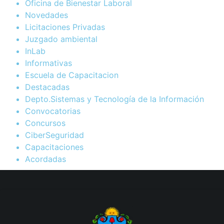
Oficina de Bienestar Laboral
Novedades
Licitaciones Privadas
Juzgado ambiental
InLab
Informativas
Escuela de Capacitacion
Destacadas
Depto.Sistemas y Tecnología de la Información
Convocatorias
Concursos
CiberSeguridad
Capacitaciones
Acordadas