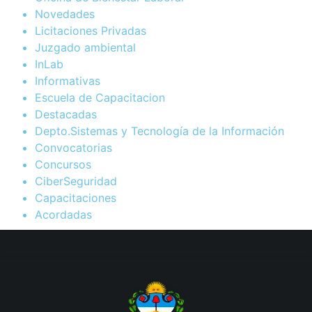
Novedades
Licitaciones Privadas
Juzgado ambiental
InLab
Informativas
Escuela de Capacitacion
Destacadas
Depto.Sistemas y Tecnología de la Información
Convocatorias
Concursos
CiberSeguridad
Capacitaciones
Acordadas