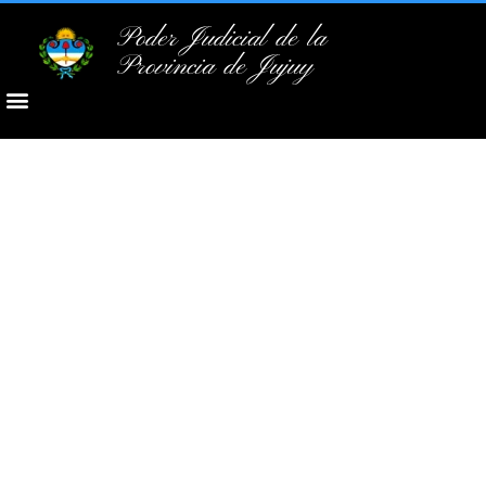
Poder Judicial de la
Provincia de Jujuy