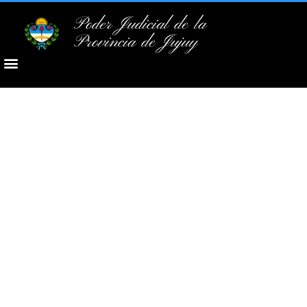
Poder Judicial de la
Provincia de Jujuy