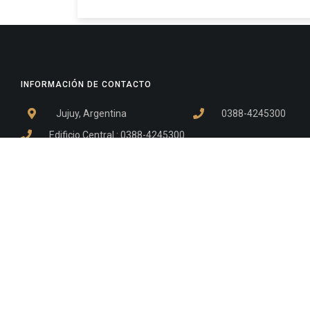
INFORMACIÓN DE CONTACTO
Jujuy, Argentina
0388-4245300
Edificio Central : 0388-4245300
Suprema Corte de Justicia: 4245330 - 4245331 - 4245332 
- 4245335
Juzgado Civil: 4245321 - 4245322 - 4245323 - 4245324 - 4
Edificio Ex-Panorama: 4245342
Tribunal de Familia - Vocalías 1, 2 y 3: 4245340
Tribunal de Familia - Vocalías 4, 5 y 6: 4245341