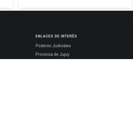
ENLACES DE INTERÉS
Poderes Judiciales
Provincia de Jujuy
Nacionales
- 4245334
Internacionales
245325
Mapa del Sitio