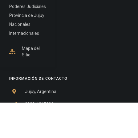
Poderes Judiciales
Provincia de Jujuy
Nacionales
Internacionales
Mapa del
Sitio
INFORMACIÓN DE CONTACTO
Jujuy, Argentina
0388-4245300
Edificio Central : 0388-4245300
Suprema Corte de Justicia: 4245330 - 4245331 -
4245332 - 4245334 - 4245335
Juzgado Civil: 4245321 - 4245322 - 4245323 - 4245324