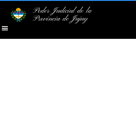
Poder Judicial de la
Provincia de Jujuy