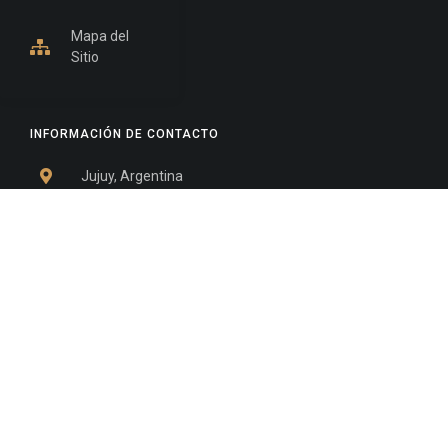
Mapa del
Sitio
INFORMACIÓN DE CONTACTO
Jujuy, Argentina
0388-4245300
Edificio Central : 0388-4245300
Suprema Corte de Justicia: 4245330 - 4245331 -
4245332 - 4245334 - 4245335
Juzgado Civil: 4245321 - 4245322 - 4245323 - 4245324
- 4245325
Edificio Ex-Panorama: 4245342
Tribunal de Familia - Vocalías 1, 2 y 3: 4245340
Tribunal de Familia - Vocalías 4, 5 y 6: 4245341