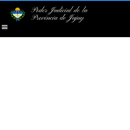
Poder Judicial de la
Provincia de Jujuy