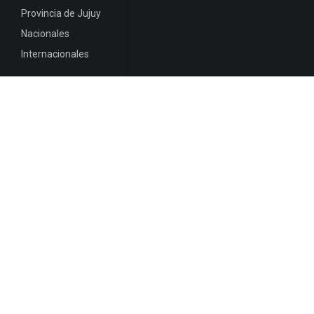
Provincia de Jujuy
Nacionales
Internacionales
Mapa del
Sitio
INFORMACIÓN DE CONTACTO
Jujuy, Argentina
0388-4245300
Edificio Central : 0388-4245300
Suprema Corte de Justicia: 4245330 - 4245331 -
4245332 - 4245334 - 4245335
Juzgado Civil: 4245321 - 4245322 - 4245323 - 4245324
- 4245325