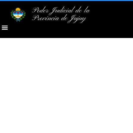
Poder Judicial de la
Provincia de Jujuy