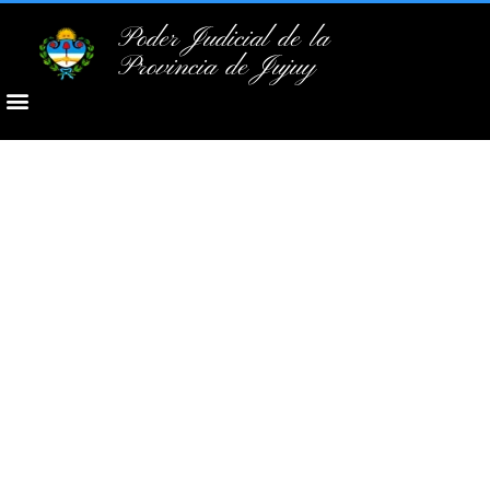
Poder Judicial de la
Provincia de Jujuy