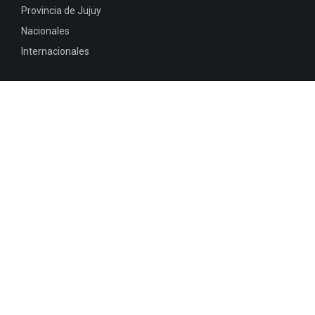
Provincia de Jujuy
Nacionales
Internacionales
Mapa del
Sitio
INFORMACIÓN DE CONTACTO
Jujuy, Argentina
0388-4245300
Edificio Central : 0388-4245300
Suprema Corte de Justicia: 4245330 - 4245331 -
4245332 - 4245334 - 4245335
Juzgado Civil: 4245321 - 4245322 - 4245323 - 4245324
- 4245325