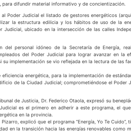
 para difundir material informativo y de concientización.
 al Poder Judicial el listado de gestores energéticos (arqu
izar la estructura edilicia y los hábitos de uso de la en
r Judicial, ubicado en la intersección de las calles Ind
n del personal idóneo de la Secretaría de Energía, rea
pleados del Poder Judicial para lograr avanzar en la ef
 su implementación se vio reflejada en la lectura de las fa
 eficiencia energética, para la implementación de estánda
edificio de la Ciudad Judicial; comprometiéndose el Poder J
ibunal de Justicia, Dr. Federico Otaola, expresó su beneplá
udicial es el primero en adherir a este programa, el que
rgética en la provincia.
o Pizarro, explicó que el programa “Energía, Yo Te Cuido”, t
dad en la transición hacia las energías renovables como m