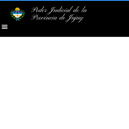
Poder Judicial de la
Provincia de Jujuy