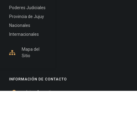
Poderes Judiciales
Provincia de Jujuy
Nacionales
Internacionales
Mapa del
Sitio
INFORMACIÓN DE CONTACTO
Jujuy, Argentina
0388-4245300
Edificio Central : 0388-4245300
Suprema Corte de Justicia: 4245330 - 4245331 -
4245332 - 4245334 - 4245335