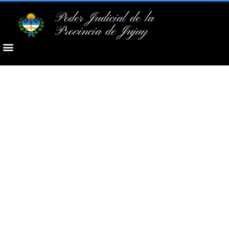
Poder Judicial de la
Provincia de Jujuy