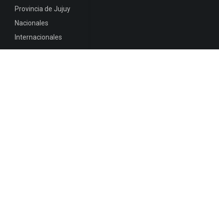
Provincia de Jujuy
Nacionales
Internacionales
Mapa del
Sitio
INFORMACIÓN DE CONTACTO
Jujuy, Argentina
0388-4245300
Edificio Central : 0388-4245300
Suprema Corte de Justicia: 4245330 - 4245331 -
4245332 - 4245334 - 4245335
Juzgado Civil: 4245321 - 4245322 - 4245323 - 4245324
- 4245325