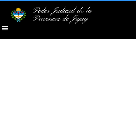
Poder Judicial de la
Provincia de Jujuy