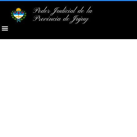
Poder Judicial de la
Provincia de Jujuy