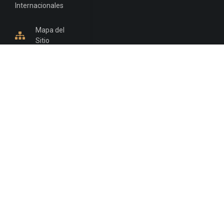
Internacionales
Mapa del
Sitio
INFORMACIÓN DE CONTACTO
Jujuy, Argentina
0388-4245300
Edificio Central : 0388-4245300
Suprema Corte de Justicia: 4245330 - 4245331 -
4245332 - 4245334 - 4245335
Juzgado Civil: 4245321 - 4245322 - 4245323 - 4245324
- 4245325
Edificio Ex-Panorama: 4245342
Tribunal de Familia - Vocalías 1, 2 y 3: 4245340