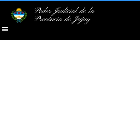
Poder Judicial de la
Provincia de Jujuy