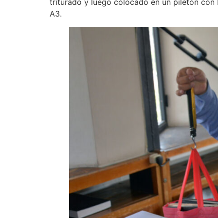
triturado y luego colocado en un piletón con b
A3.