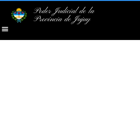
Poder Judicial de la
Provincia de Jujuy