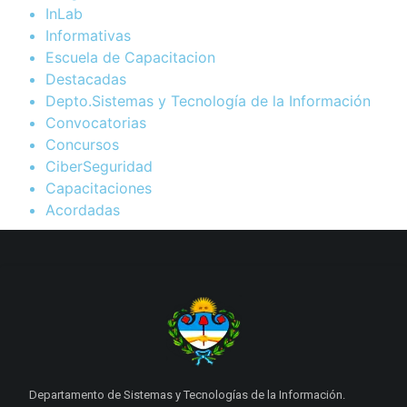
InLab
Informativas
Escuela de Capacitacion
Destacadas
Depto.Sistemas y Tecnología de la Información
Convocatorias
Concursos
CiberSeguridad
Capacitaciones
Acordadas
Departamento de Sistemas y Tecnologías de la Información.