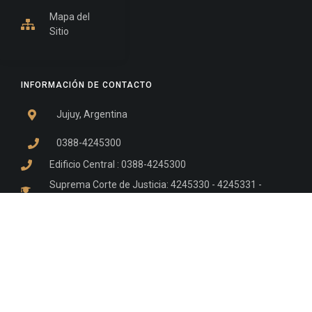
Mapa del
Sitio
INFORMACIÓN DE CONTACTO
Jujuy, Argentina
0388-4245300
Edificio Central : 0388-4245300
Suprema Corte de Justicia: 4245330 - 4245331 -
4245332 - 4245334 - 4245335
Juzgado Civil: 4245321 - 4245322 - 4245323 - 4245324
- 4245325
Edificio Ex-Panorama: 4245342
Tribunal de Familia - Vocalías 1, 2 y 3: 4245340
Tribunal de Familia - Vocalías 4, 5 y 6: 4245341