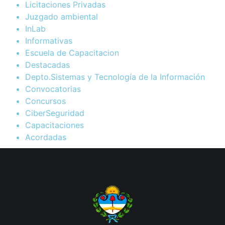
Licitaciones Privadas
Juzgado ambiental
InLab
Informativas
Escuela de Capacitacion
Destacadas
Depto.Sistemas y Tecnología de la Información
Convocatorias
Concursos
CiberSeguridad
Capacitaciones
Acordadas