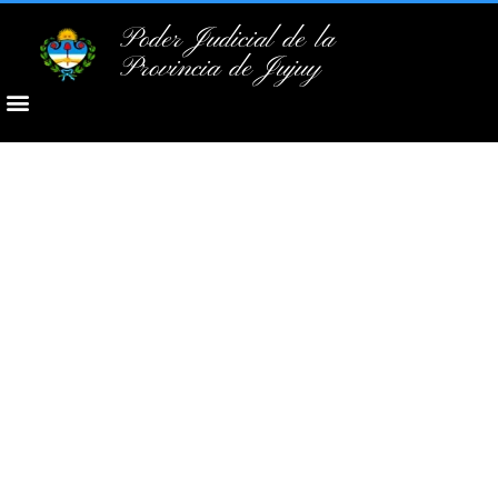
Poder Judicial de la
Provincia de Jujuy