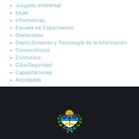
Juzgado ambiental
InLab
Informativas
Escuela de Capacitacion
Destacadas
Depto.Sistemas y Tecnología de la Información
Convocatorias
Concursos
CiberSeguridad
Capacitaciones
Acordadas