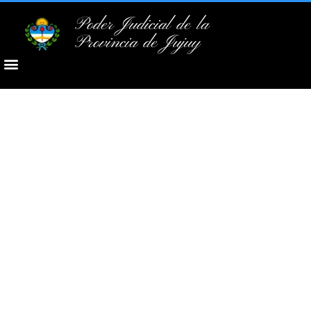
Poder Judicial de la
Provincia de Jujuy