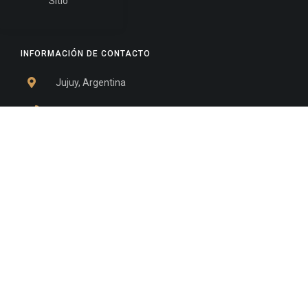
Sitio
INFORMACIÓN DE CONTACTO
Jujuy, Argentina
0388-4245300
Edificio Central : 0388-4245300
Suprema Corte de Justicia: 4245330 - 4245331 -
4245332 - 4245334 - 4245335
Juzgado Civil: 4245321 - 4245322 - 4245323 - 4245324
- 4245325
Edificio Ex-Panorama: 4245342
Tribunal de Familia - Vocalías 1, 2 y 3: 4245340
Tribunal de Familia - Vocalías 4, 5 y 6: 4245341