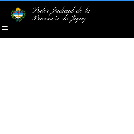
Poder Judicial de la
Provincia de Jujuy