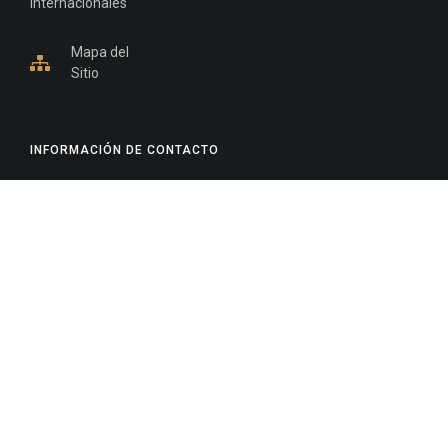
Internacionales
Mapa del
Sitio
INFORMACIÓN DE CONTACTO
Jujuy, Argentina
0388-4245300
Edificio Central : 0388-4245300
Suprema Corte de Justicia: 4245330 - 4245331 -
4245332 - 4245334 - 4245335
Juzgado Civil: 4245321 - 4245322 - 4245323 - 4245324
- 4245325
Edificio Ex-Panorama: 4245342
Tribunal de Familia - Vocalías 1, 2 y 3: 4245340