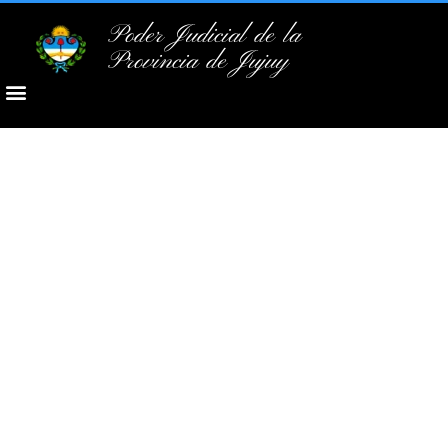
Poder Judicial de la
Provincia de Jujuy