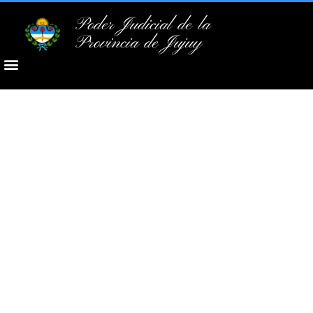
Poder Judicial de la
Provincia de Jujuy