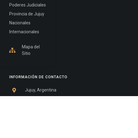
Poderes Judiciales
Provincia de Jujuy
Nacionales
Internacionales
Mapa del
Sitio
INFORMACIÓN DE CONTACTO
Jujuy, Argentina
0388-4245300
Edificio Central : 0388-4245300
Suprema Corte de Justicia: 4245330 - 4245331 -
4245332 - 4245334 - 4245335
Juzgado Civil: 4245321 - 4245322 - 4245323 - 4245324